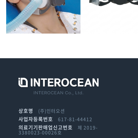
상호명
(주)인터오션
사업자등록번호
617-81-44412
의료기기판매업신고번호
제 2019-
3380023-00026호