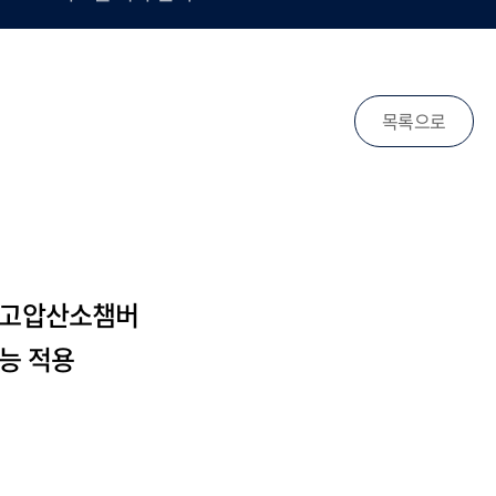
목록으로
 고압산소챔버
능 적용