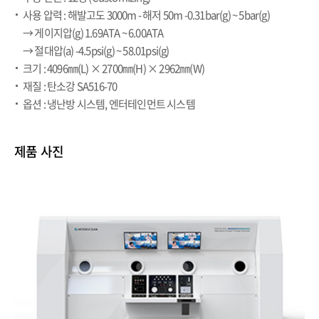
사용 압력 : 해발고도 3000m - 해저 50m -0.31bar(g) ~ 5bar(g)
→ 게이지압(g) 1.69ATA ~ 6.00ATA
→ 절대압(a) -4.5psi(g) ~ 58.01psi(g)
크기 : 4096㎜(L) × 2700㎜(H) × 2962㎜(W)
재질 : 탄소강 SA516-70
옵션 : 냉난방 시스템, 엔터테인먼트 시스템
제품 사진